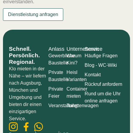
einverstanden.
Dienstleistung anfragen
Schnell.
Anlass
Unternehmen
Service
Persönlich.
Gewerbliche
Warum
Häufige Fragen
Regional.
Baustelle
Kini?
Blog - WC-Wiki
Klo mieten in der
Private
Heisl
Kontakt
Nähe​ – wir liefern
Baustelle
Varianten
nach Augsburg,
Rückruf anfordern
Private
Container
München und
Rund um die Uhr
Feier
mieten
Umgebung und
online anfragen
bieten dir einen
Veranstaltung
Toilettenwagen
einzigartigen
Service.