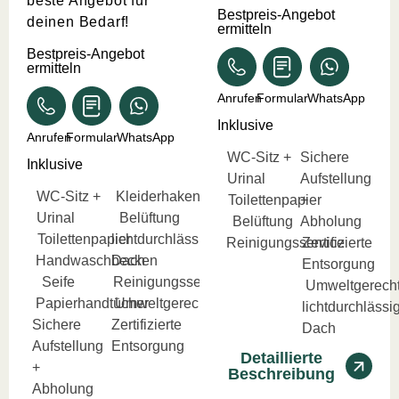
beste Angebot für
Bestpreis-Angebot
deinen Bedarf!
ermitteln
Bestpreis-Angebot
ermitteln
Anrufen
Formular
WhatsApp
Inklusive
Anrufen
Formular
WhatsApp
WC-Sitz +
Sichere
Inklusive
Urinal
Aufstellung
WC-Sitz +
Kleiderhaken
Toilettenpapier
+
Urinal
Belüftung
Belüftung
Abholung
Toilettenpapier
lichtdurchlässiges
Reinigungsservice
Zertifizierte
Handwaschbecken
Dach
Entsorgung
Seife
Reinigungsservice
Umweltgerech
Papierhandtücher
Umweltgerecht
lichtdurchlässi
Sichere
Zertifizierte
Dach
Aufstellung
Entsorgung
Detaillierte
+
Beschreibung
Abholung