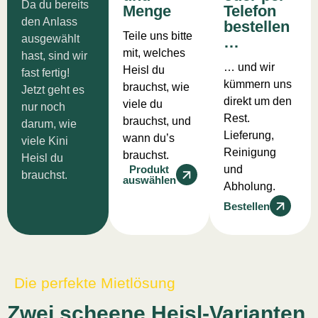
Da du bereits
Menge
Telefon
den Anlass
bestellen
Teile uns bitte
ausgewählt
…
mit, welches
hast, sind wir
… und wir
Heisl du
fast fertig!
kümmern uns
brauchst, wie
Jetzt geht es
direkt um den
viele du
nur noch
Rest.
brauchst, und
darum, wie
Lieferung,
wann du’s
viele Kini
Reinigung
brauchst.
Heisl du
Produkt
und
brauchst.
auswählen
Abholung.
Bestellen
Die perfekte Mietlösung
Zwei scheene Heisl-Varianten