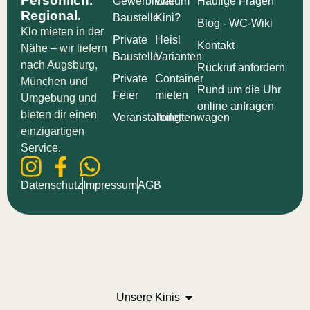
Persönlich.
Gewerbliche
Warum
Häufige Fragen
Regional.
Baustelle
Kini?
Blog - WC-Wiki
Klo mieten in der
Private
Heisl
Kontakt
Nähe​ – wir liefern
Baustelle
Varianten
nach Augsburg,
Rückruf anfordern
Private
Container
München und
Rund um die Uhr
Feier
mieten
Umgebung und
online anfragen
bieten dir einen
Veranstaltung
Toilettenwagen
einzigartigen
Service.
Datenschutz
Impressum
AGB
Unsere Kinis